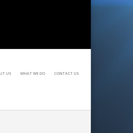
UT US
WHAT WE DO
CONTACT US